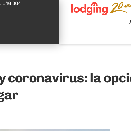
1 146 004
 y coronavirus: la op
gar