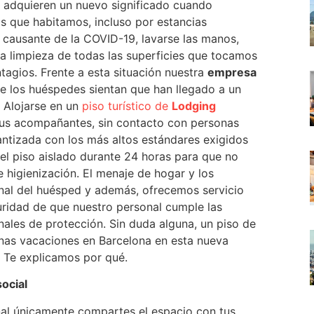
adquieren un nuevo significado cuando
s que habitamos, incluso por estancias
 causante de la COVID-19, lavarse las manos,
sa limpieza de todas las superficies que tocamos
tagios. Frente a esta situación nuestra
empresa
 los huéspedes sientan que han llegado a un
. Alojarse en un
piso turístico de
Lodging
 sus acompañantes, sin contacto con personas
antizada con los más altos estándares exigidos
el piso aislado durante 24 horas para que no
 higienización. El menaje de hogar y los
nal del huésped y además, ofrecemos servicio
uridad de que nuestro personal cumple las
nales de protección. Sin duda alguna, un piso de
e unas vacaciones en Barcelona en esta nueva
 Te explicamos por qué.
ocial
nal únicamente compartes el espacio con tus