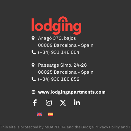
Aragó 373, bajos
08009 Barcelona - Spain
(+34) 931 146 004
Passatge Simó, 24-26
08025 Barcelona - Spain
(+34) 930 180 852
www.lodgingapartments.com
This site is protected by reCAPTCHA and the Google
Privacy Policy
and
T