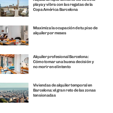
playa y vibra con las regatas de la
Copa América Barcelona
Maximiza la ocupación de tu piso de
alquiler por meses
Alquiler profesional Barcelona:
Cómo tomar una buena decisión y
no morir en el intento
Viviendas de alquiler temporal en
Barcelona: el gran reto de las zonas
tensionadas