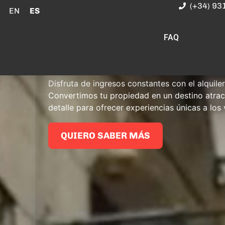
(+34) 93
EN
ES
Tenemos más de 20 años como expertos en alq
Expertos en 
Sacamos el máximo rendimiento de tus propie
2
FAQ
fórmulas de alquiler flexible y seguro que multi
Vacacional
vivienda.
Disfruta de ingresos constantes con el alquile
QUIERO SABER MÁS
Convertimos tu propiedad en un destino atrac
detalle para ofrecer experiencias únicas a los 
QUIERO SABER MÁS
Alquiler en Coliving
Espacios compartidos,
Alquiler
ingresos optimizados
We re