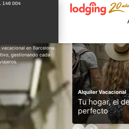
1 146 004
uiler en Barcelona.
Alquiler
dades inmobiliarias con
plican el valor de tu
r vacacional en Barcelona.
tivo, gestionando cada
viajeros.
 en Barcelona​
Alquiler Vacacional
nt, you win!
Tu hogar, el d
perfecto