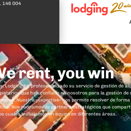
1 146 004
e rent, you win
, Lodging ha profesionalizado su servicio de gestión de al
pietarios que han confiado en nosotros para la gestión de
 meses
. Nuestra «expertise» nos permite resolver de forma
uebles. Nos rodeamos de
partners estratégicos
que comparte
os cuales trabajamos en equipo en diferentes áreas.