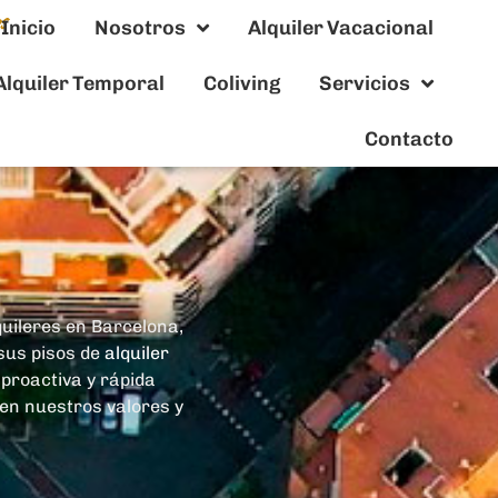
Inicio
Nosotros
Alquiler Vacacional
Alquiler Temporal
Coliving
Servicios
Contacto
quileres en Barcelona,
 sus pisos de
alquiler
 proactiva y rápida
n nuestros valores y