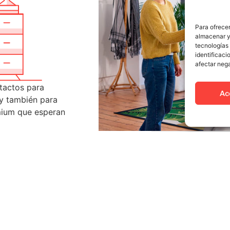
Para ofrecer
almacenar y/
tecnologías
identificaci
afectar nega
tactos para
Ac
 y también para
mium que esperan