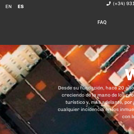
(+34) 93
EN
ES
FAQ
W
Desde su fundación, hace 20 años
creciendo de la mano de los pro
turístico
y, más adelante,
por
cualquier incidencia en los inm
con l