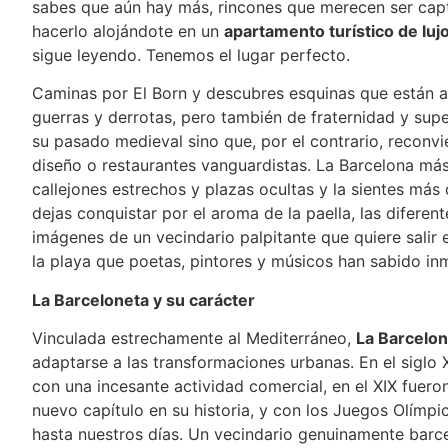
sabes que aún hay más, rincones que merecen ser cap
hacerlo alojándote en un
apartamento turístico de luj
sigue leyendo. Tenemos el lugar perfecto.
Caminas por El Born y descubres esquinas que están a
guerras y derrotas, pero también de fraternidad y sup
su pasado medieval sino que, por el contrario, reconvie
diseño o restaurantes vanguardistas. La Barcelona más
callejones estrechos y plazas ocultas y la sientes má
dejas conquistar por el aroma de la paella, las difere
imágenes de un vecindario palpitante que quiere salir 
la playa que poetas, pintores y músicos han sabido inm
La Barceloneta y su carácter
Vinculada estrechamente al Mediterráneo,
La Barcelon
adaptarse a las transformaciones urbanas. En el siglo X
con una incesante actividad comercial, en el XIX fuero
nuevo capítulo en su historia, y con los Juegos Olímp
hasta nuestros días. Un vecindario genuinamente barce