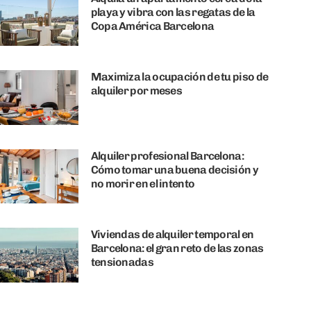
playa y vibra con las regatas de la
Copa América Barcelona
Maximiza la ocupación de tu piso de
alquiler por meses
Alquiler profesional Barcelona:
Cómo tomar una buena decisión y
no morir en el intento
Viviendas de alquiler temporal en
Barcelona: el gran reto de las zonas
tensionadas