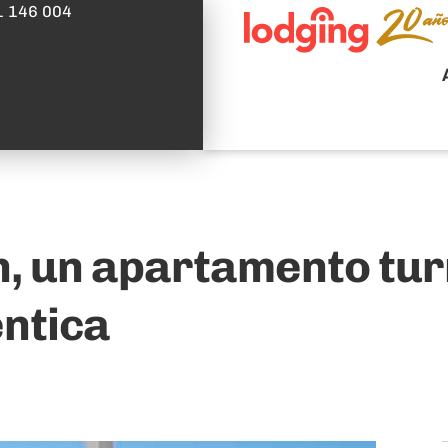
1 146 004
 un apartamento turís
ntica