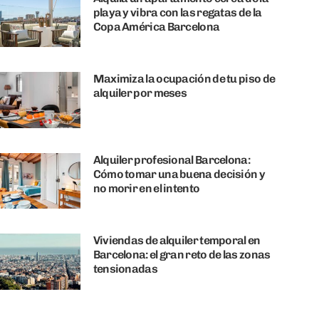
playa y vibra con las regatas de la
Copa América Barcelona
Maximiza la ocupación de tu piso de
alquiler por meses
Alquiler profesional Barcelona:
Cómo tomar una buena decisión y
no morir en el intento
Viviendas de alquiler temporal en
Barcelona: el gran reto de las zonas
tensionadas