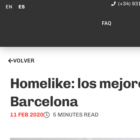
(+34) 93
EN
ES
FAQ
VOLVER
Homelike: los mejor
Barcelona
11 FEB 2020
5 MINUTES READ