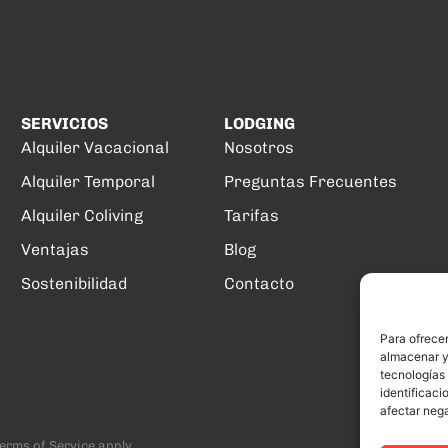
SERVICIOS
LODGING
Alquiler Vacacional
Nosotros
Alquiler Temporal
Preguntas Frecuentes
Alquiler Coliving
Tarifas
Ventajas
Blog
Sostenibilidad
Contacto
Para ofrecer
almacenar y/
tecnologías
identificaci
afectar nega
erms of Service
apply.