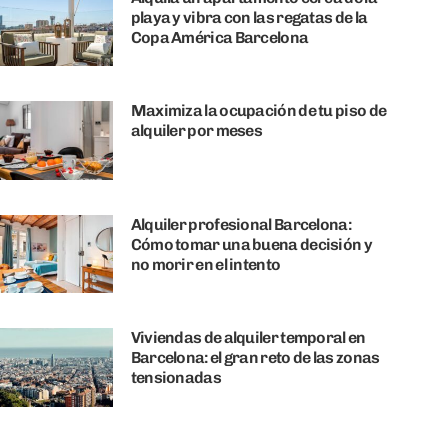
playa y vibra con las regatas de la
Copa América Barcelona
Maximiza la ocupación de tu piso de
alquiler por meses
Alquiler profesional Barcelona:
Cómo tomar una buena decisión y
no morir en el intento
Viviendas de alquiler temporal en
Barcelona: el gran reto de las zonas
tensionadas