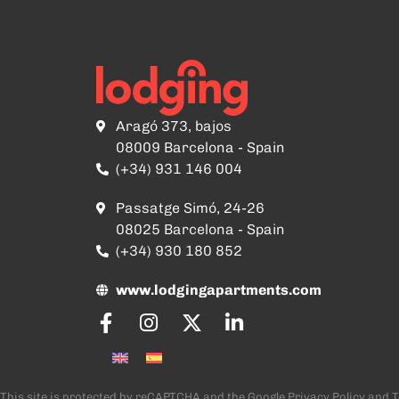
Aragó 373, bajos
08009 Barcelona - Spain
(+34) 931 146 004
Passatge Simó, 24-26
08025 Barcelona - Spain
(+34) 930 180 852
www.lodgingapartments.com
This site is protected by reCAPTCHA and the Google
Privacy Policy
and
T