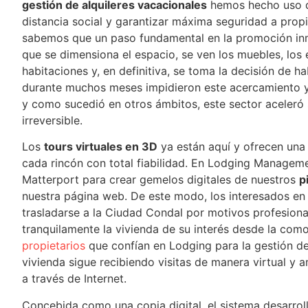
gestión de alquileres vacacionales
hemos hecho uso de
distancia social y garantizar máxima seguridad a propi
sabemos que un paso fundamental en la promoción inmob
que se dimensiona el espacio, se ven los muebles, los 
habitaciones y, en definitiva, se toma la decisión de hab
durante muchos meses impidieron este acercamiento y p
y como sucedió en otros ámbitos, este sector aceleró
irreversible.
Los
tours virtuales en 3D
ya están aquí y ofrecen una 
cada rincón con total fiabilidad. En Lodging Manageme
Matterport para crear gemelos digitales de nuestros
p
nuestra página web. De este modo, los interesados en
trasladarse a la Ciudad Condal por motivos profesion
tranquilamente la vivienda de su interés desde la com
propietarios
que confían en Lodging para la gestión del 
vivienda sigue recibiendo visitas de manera virtual y 
a través de Internet.
Concebida como una copia digital, el sistema desarro