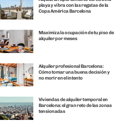
playa y vibra con las regatas de la
Copa América Barcelona
Maximiza la ocupación de tu piso de
alquiler por meses
Alquiler profesional Barcelona:
Cómo tomar una buena decisión y
no morir en el intento
Viviendas de alquiler temporal en
Barcelona: el gran reto de las zonas
tensionadas