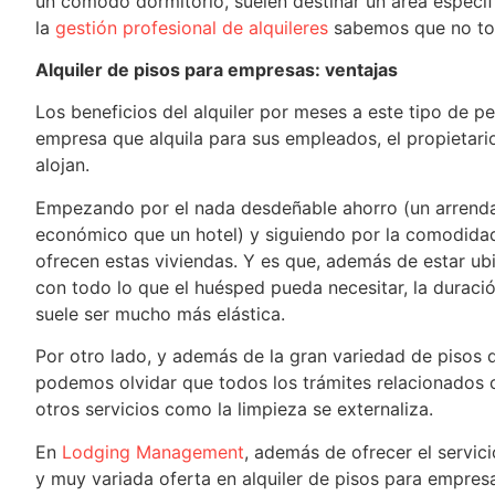
un cómodo dormitorio, suelen destinar un área especí
la
gestión profesional de alquileres
sabemos que no tod
Alquiler de pisos para empresas: ventajas
Los beneficios del alquiler por meses a este tipo de pe
empresa que alquila para sus empleados, el propietario
alojan.
Empezando por el nada desdeñable ahorro (un arren
económico que un hotel) y siguiendo por la comodidad, 
ofrecen estas viviendas. Y es que, además de estar ub
con todo lo que el huésped pueda necesitar, la duración
suele ser mucho más elástica.
Por otro lado, y además de la gran variedad de pisos d
podemos olvidar que todos los trámites relacionados 
otros servicios como la limpieza se externaliza.
En
Lodging Management
, además de ofrecer el servic
y muy variada oferta en alquiler de pisos para empres