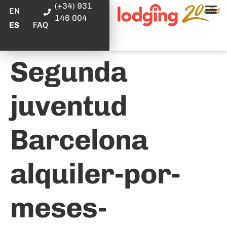
(+34) 931
EN
146 004
FAQ
ES
Segunda
juventud
Barcelona
alquiler-por-
meses-