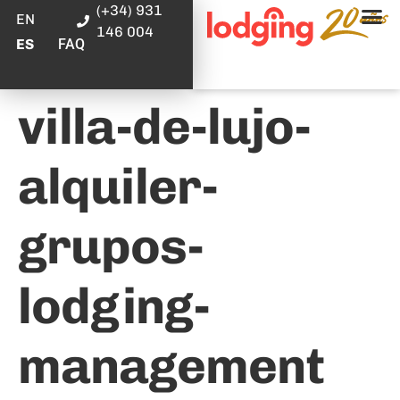
(+34) 931
EN
146 004
FAQ
ES
villa-de-lujo-
alquiler-
grupos-
lodging-
management