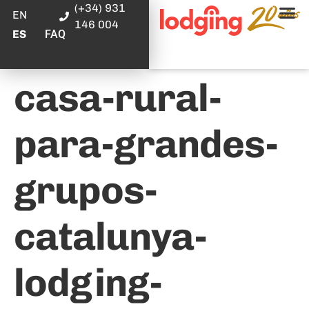
(+34) 931
EN
146 004
FAQ
ES
casa-rural-
para-grandes-
grupos-
catalunya-
lodging-