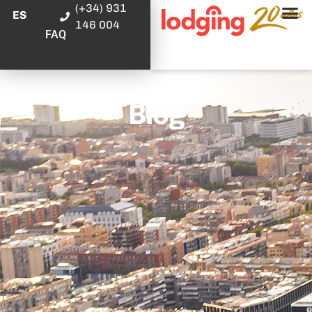
(+34) 931
ES
146 004
FAQ
Blog