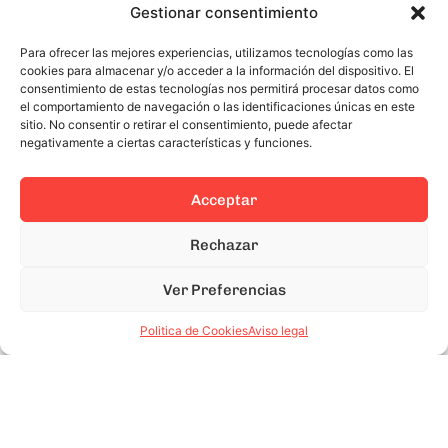
Gestionar consentimiento
8 FEB 2024
3 MINUTES READ
Para ofrecer las mejores experiencias, utilizamos tecnologías como las
Apartamentos por meses Barcelona:
cookies para almacenar y/o acceder a la información del dispositivo. El
consentimiento de estas tecnologías nos permitirá procesar datos como
¿Por qué confiar en una empresa
el comportamiento de navegación o las identificaciones únicas en este
sitio. No consentir o retirar el consentimiento, puede afectar
especializada en su gestión?
negativamente a ciertas características y funciones.
Reservas, check-in, mantenimiento, pagos, averías,
imprevistos… crees que puedes con todo pero los
Acceptar
apartamentos por meses Barcelona requieren una
Rechazar
gestión profesional para maximizar rentabilidad y
minimizar complicaciones. En este post (...)
Ver Preferencias
Politica de Cookies
Aviso legal