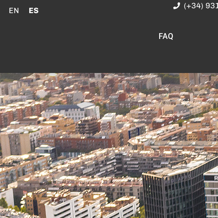
(+34) 93
EN
ES
FAQ