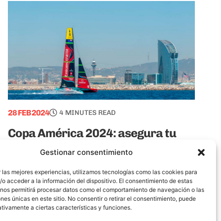
28 FEB 2024
4 MINUTES READ
Copa América 2024: asegura tu
alojamiento en un piso de alquiler
Gestionar consentimiento
Barcelona
 las mejores experiencias, utilizamos tecnologías como las cookies para
La Ciudad Condal es sede de grandes eventos a
o acceder a la información del dispositivo. El consentimiento de estas
 nos permitirá procesar datos como el comportamiento de navegación o las
lo largo del año y si no te aseguras un piso de
ones únicas en este sitio. No consentir o retirar el consentimiento, puede
alquiler en Barcelona con suficiente anticipación
tivamente a ciertas características y funciones.
puedes correr el (...)