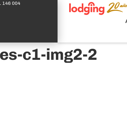
1 146 004
es-c1-img2-2