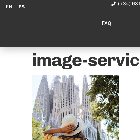
(+34) 93
EN
ES
FAQ
image-servic