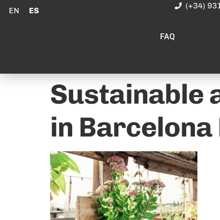
(+34) 93
EN
ES
FAQ
Sustainable
in Barcelon