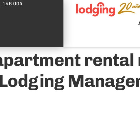
1 146 004
 apartment renta
a Lodging Manage