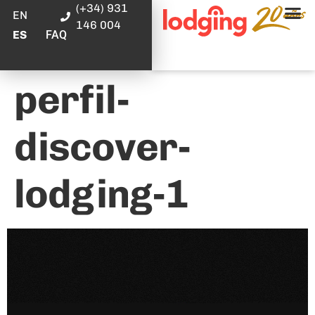
(+34) 931
EN
146 004
FAQ
ES
perfil-
discover-
lodging-1
Reproductor
de
vídeo