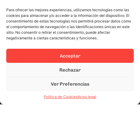
Para ofrecer las mejores experiencias, utilizamos tecnologías como las
cookies para almacenar y/o acceder a la información del dispositivo. El
consentimiento de estas tecnologías nos permitirá procesar datos como
el comportamiento de navegación o las identificaciones únicas en este
sitio. No consentir o retirar el consentimiento, puede afectar
negativamente a ciertas características y funciones.
Acceptar
Rechazar
Ver Preferencias
Politica de Cookies
Aviso legal
This site is protected by reCAPTCHA and the Google
Privacy Policy
and
Terms of Service
apply.
© 2024 Todos los derechos reservados.
Aviso Legal
Politica de Privacidad
Politica de Cookies