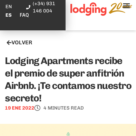
(+34) 931
EN
146 004
FAQ
ES
VOLVER
Lodging Apartments recibe
el premio de super anfitrión
Airbnb. ¡Te contamos nuestro
secreto!
19 ENE 2022
4 MINUTES READ