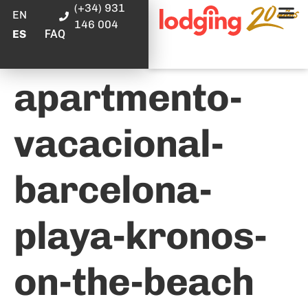
(+34) 931
EN
146 004
FAQ
ES
apartmento-
vacacional-
barcelona-
playa-kronos-
on-the-beach