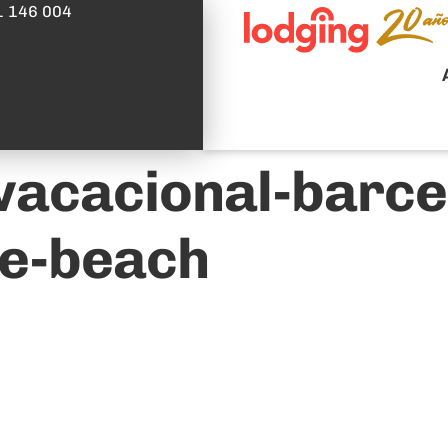
1 146 004
acacional-barce
he-beach