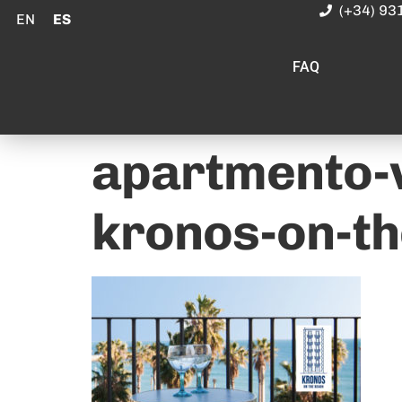
(+34) 93
EN
ES
FAQ
apartmento-v
kronos-on-t