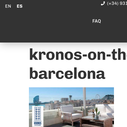
(+34) 93
EN
ES
FAQ
kronos-on-th
barcelona