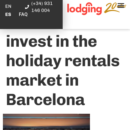
(+34) 931
EN
146 004
FAQ
ES
invest in the
holiday rentals
market in
Barcelona