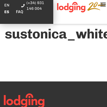
(+34) 931
EN
146 004
FAQ
ES
sustonica_whit