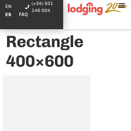
(+34) 931
EN
146 004
FAQ
ES
Rectangle
400×600