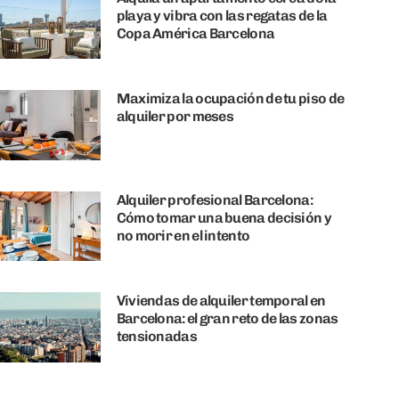
playa y vibra con las regatas de la
Copa América Barcelona
Maximiza la ocupación de tu piso de
alquiler por meses
Alquiler profesional Barcelona:
Cómo tomar una buena decisión y
no morir en el intento
Viviendas de alquiler temporal en
Barcelona: el gran reto de las zonas
tensionadas