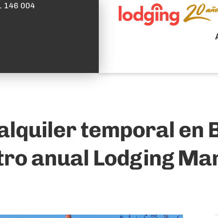
1 146 004
 alquiler temporal en 
tro anual Lodging M