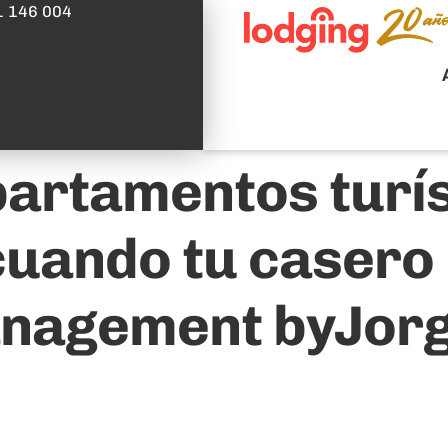
1 146 004
partamentos turís
cuando tu casero 
anagement byJorg