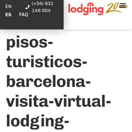
(+34) 931
EN
146 004
FAQ
ES
pisos-
turisticos-
barcelona-
visita-virtual-
lodging-