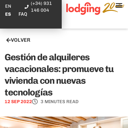
(+34) 931
EN
146 004
FAQ
ES
VOLVER
Gestión de alquileres
vacacionales: promueve tu
vivienda con nuevas
tecnologías
12 SEP 2022
3 MINUTES READ