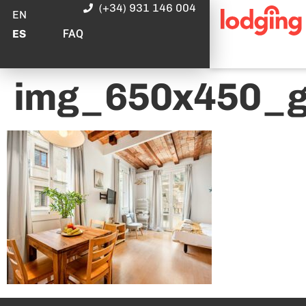
(+34) 931 146 004
EN
FAQ
ES
img_650x450_g