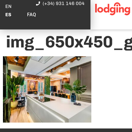
(+34) 931 146 004
EN
FAQ
ES
img_650x450_g