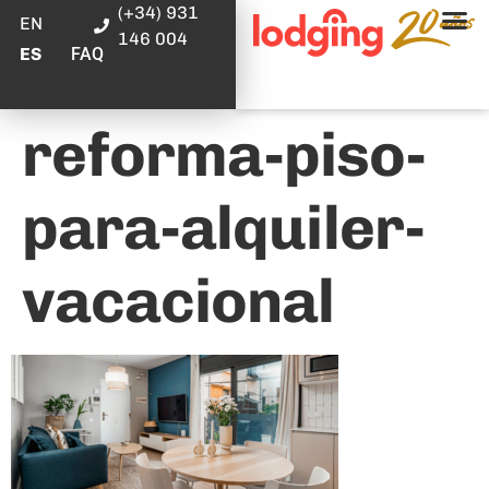
(+34) 931
EN
146 004
FAQ
ES
reforma-piso-
para-alquiler-
vacacional