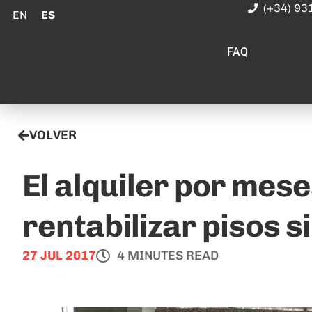
(+34) 93
EN
ES
FAQ
VOLVER
El alquiler por mes
rentabilizar pisos si
27 JUL 2017
4 MINUTES READ