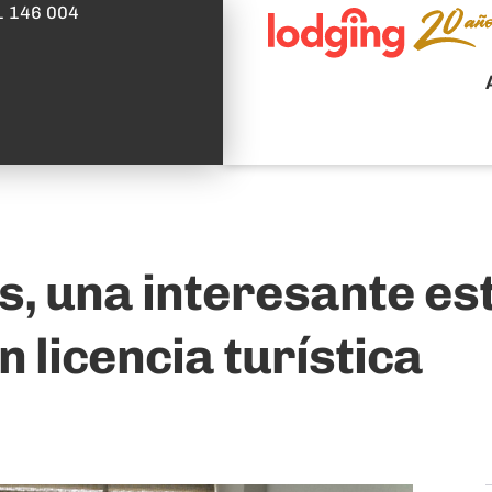
1 146 004
es, una interesante e
n licencia turística