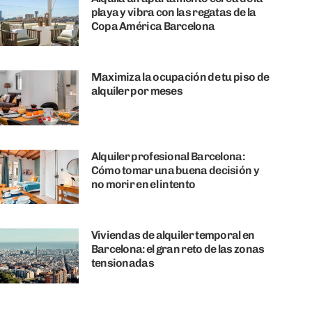
playa y vibra con las regatas de la
Copa América Barcelona
Maximiza la ocupación de tu piso de
alquiler por meses
Alquiler profesional Barcelona:
Cómo tomar una buena decisión y
no morir en el intento
Viviendas de alquiler temporal en
Barcelona: el gran reto de las zonas
tensionadas