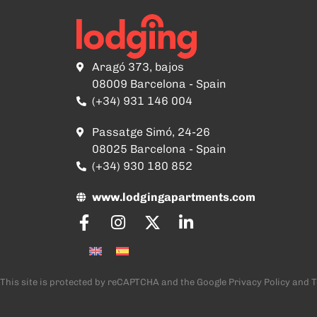
Aragó 373, bajos
08009 Barcelona - Spain
(+34) 931 146 004
Passatge Simó, 24-26
08025 Barcelona - Spain
(+34) 930 180 852
www.lodgingapartments.com
This site is protected by reCAPTCHA and the Google
Privacy Policy
and
T