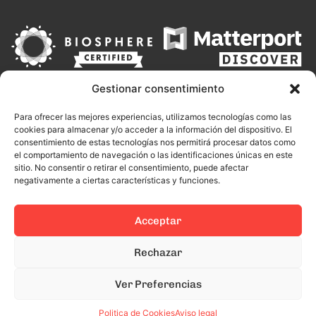
Gestionar consentimiento
Para ofrecer las mejores experiencias, utilizamos tecnologías como las
cookies para almacenar y/o acceder a la información del dispositivo. El
consentimiento de estas tecnologías nos permitirá procesar datos como
el comportamiento de navegación o las identificaciones únicas en este
sitio. No consentir o retirar el consentimiento, puede afectar
negativamente a ciertas características y funciones.
Acceptar
This site is protected by reCAPTCHA and the Google
Privacy Policy
and
Terms of Service
apply.
Rechazar
Ver Preferencias
© 2024 Todos los derechos reservados.
Aviso Legal
Politica de Privacidad
Politica de Cookies
Politica de Cookies
Aviso legal