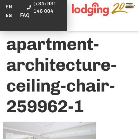
(+34) 931
EN
146 004
FAQ
ES
apartment-
architecture-
ceiling-chair-
259962-1