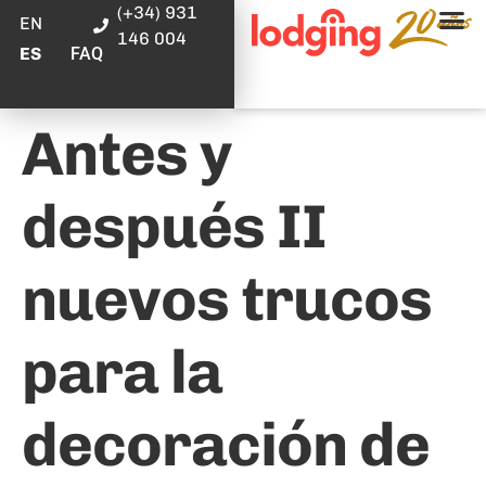
(+34) 931
EN
146 004
FAQ
ES
Antes y
después II
nuevos trucos
para la
decoración de