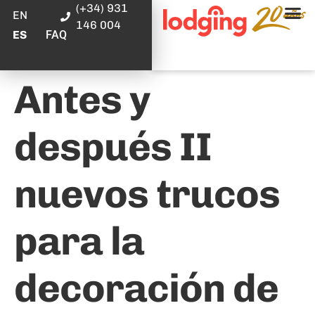
(+34) 931
EN
146 004
FAQ
ES
Antes y
después II
nuevos trucos
para la
decoración de