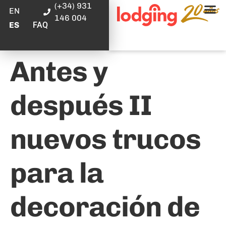
(+34) 931
EN
146 004
FAQ
ES
Antes y
después II
nuevos trucos
para la
decoración de