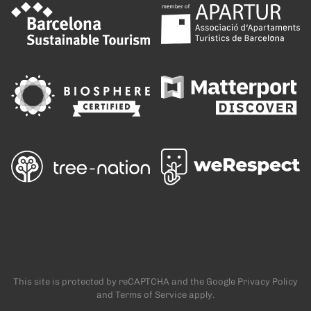
This site is protected by reCAPTCHA and the Google
Privacy Policy
and
Terms of Service
apply.