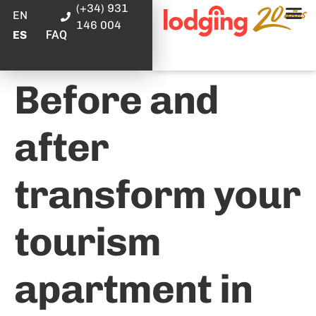
(+34) 931
EN
146 004
FAQ
ES
Before and
after
transform your
tourism
apartment in