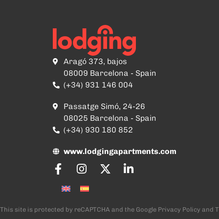
Aragó 373, bajos
08009 Barcelona - Spain
(+34) 931 146 004
Passatge Simó, 24-26
08025 Barcelona - Spain
(+34) 930 180 852
www.lodgingapartments.com
This site is protected by reCAPTCHA and the Google
Privacy Policy
and
T