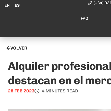
(+34) 93
EN
ES
FAQ
VOLVER
Alquiler profesiona
destacan en el mer
28 FEB 2023
4 MINUTES READ