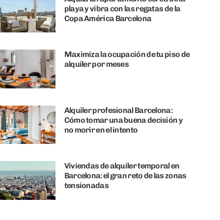
playa y vibra con las regatas de la
Copa América Barcelona
Maximiza la ocupación de tu piso de
alquiler por meses
Alquiler profesional Barcelona:
Cómo tomar una buena decisión y
no morir en el intento
Viviendas de alquiler temporal en
Barcelona: el gran reto de las zonas
tensionadas