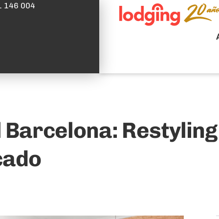
1 146 004
l Barcelona: Restylin
cado