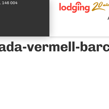
1 146 004
llada-vermell-bar