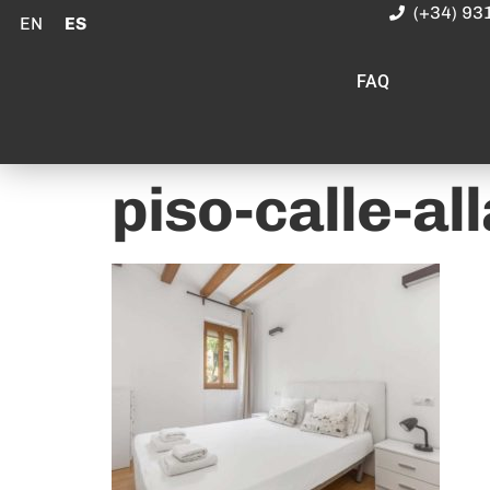
(+34) 93
EN
ES
FAQ
piso-calle-a