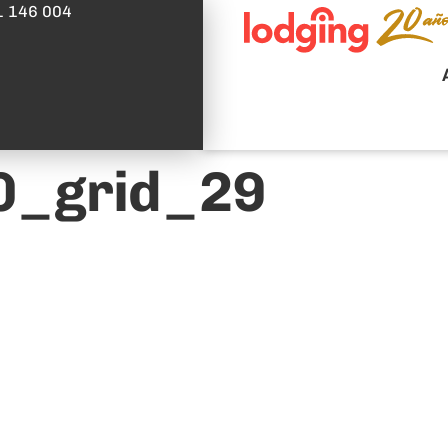
1 146 004
0_grid_29