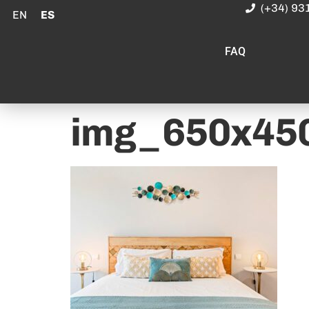
(+34) 93
EN
ES
FAQ
img_650x45