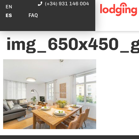
(+34) 931 146 004
EN
FAQ
ES
img_650x450_g