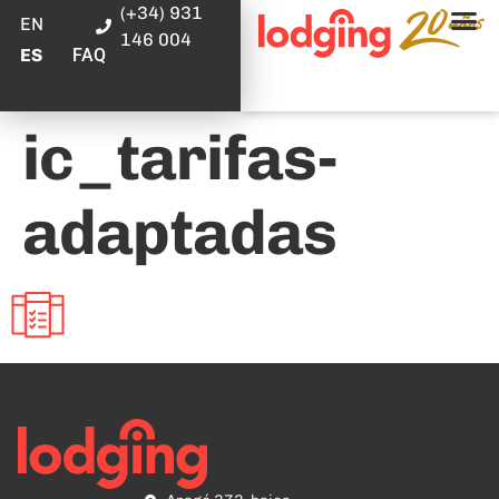
(+34) 931
EN
146 004
FAQ
ES
ic_tarifas-
adaptadas