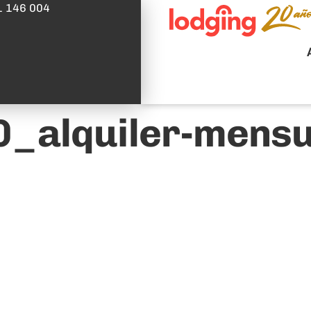
1 146 004
_alquiler-mens