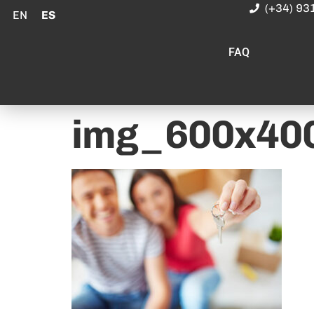
(+34) 93
EN
ES
FAQ
img_600x400