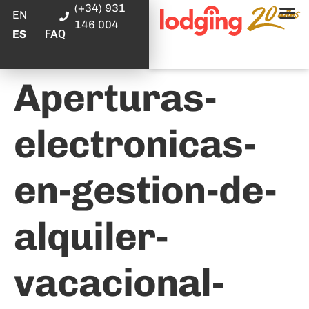
(+34) 931
EN
146 004
FAQ
ES
Aperturas-
electronicas-
en-gestion-de-
alquiler-
vacacional-